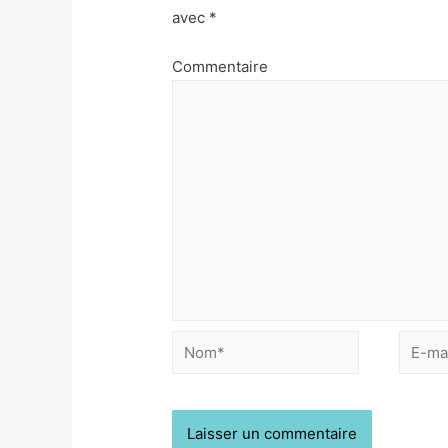
avec
*
Commentaire
Nom*
E-
mail*