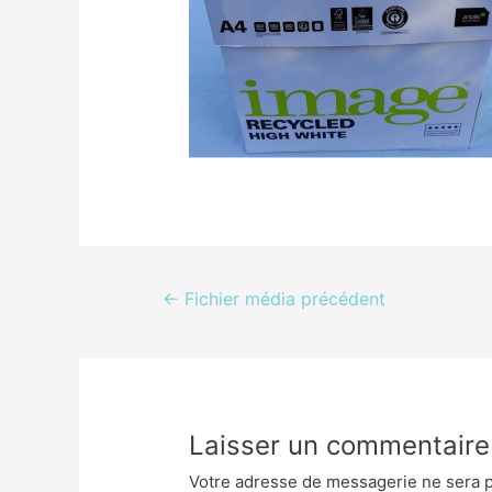
Navigation
←
Fichier média précédent
de
l’article
Laisser un commentaire
Votre adresse de messagerie ne sera p