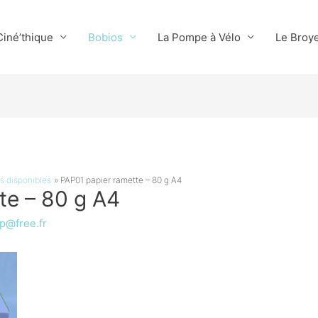
Ciné’thique
Bobios
La Pompe à Vélo
Le Broy
s disponibles
PAP01 papier ramette – 80 g A4
te – 80 g A4
p@free.fr