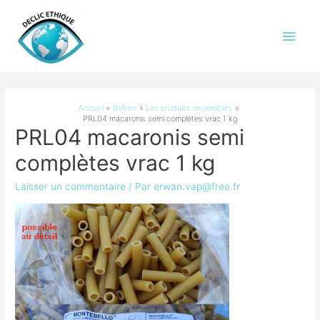
Men
princ
Accueil
Bobios
Les produits disponibles
PRL04 macaronis semi complètes vrac 1 kg
PRL04 macaronis semi
complètes vrac 1 kg
Laisser un commentaire
/ Par
erwan.vap@free.fr