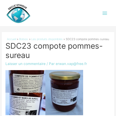
Men
princ
Accueil
Bobios
Les produits disponibles
SDC23 compote pommes-sureau
SDC23 compote pommes-
sureau
Laisser un commentaire
/ Par
erwan.vap@free.fr